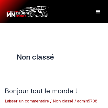
Aller
au
contenu
Non classé
Bonjour tout le monde !
Bonjour
tout
Laisser un commentaire
/
Non classé
/
admin5708
le