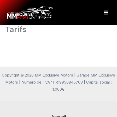
Aller
au
contenu
Tarifs
Copyright © 2026 MM Exclusive Motors | Garage MM Exclusive
Motors | Numéro de TVA : FR19950845768 | Capital social :
1.000€
Accueil