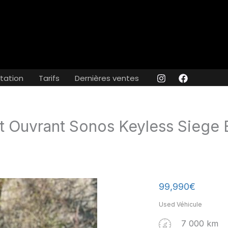
tation
Tarifs
Dernières ventes
it Ouvrant Sonos Keyless Siege
99,990
€
Used Véhicule
7 000 km