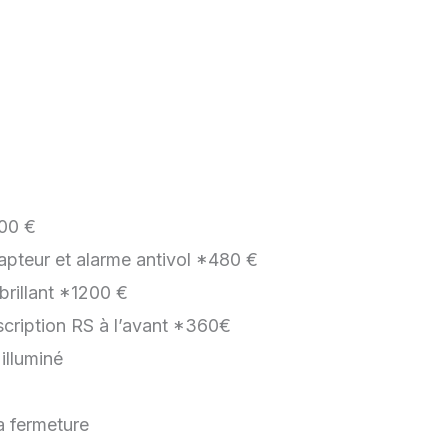
800 €
capteur et alarme antivol *480 €
rillant *1200 €
inscription RS à l’avant *360€
illuminé
a fermeture